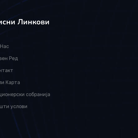
исни Линкови
 Нас
зен Ред
нтакт
пи Карта
ционерски собранија
шти услови