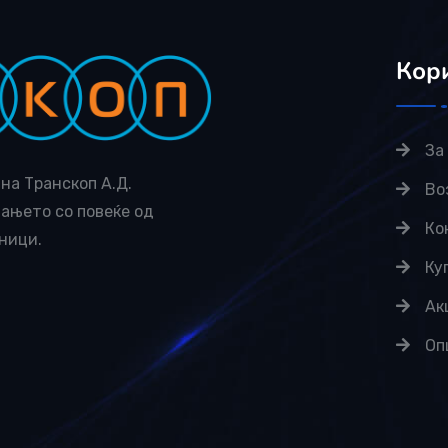
Кор
За
на Транскоп А.Д.
Во
вањето со повеќе од
Ко
ници.
Ку
Ак
Оп