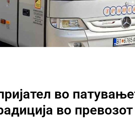
ријател во патување
радиција во превозот