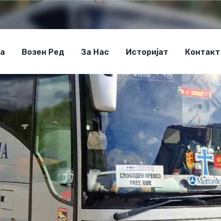
а
Возен Ред
За Нас
Историјат
Контакт