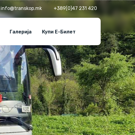
info@transkop.mk
+389(0)47 231 420
Галерија
Купи Е-Билет