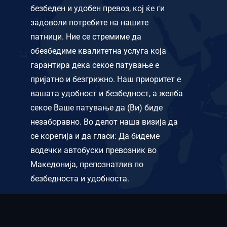
безбеден и удобен превоз, кој ќе ги
задоволи потребите на нашите
патници. Ние се стремиме да
обезбедиме квалитетна услуга која
гарантира дека секое патување е
пријатно и безгрижно. Наш приоритет е
вашата удобност и безбедност, а желба
секое Ваше патување да (Ви) биде
незаборавно. Во делот наша визија да
се корегија и да гласи: Да бидеме
водечки автобуски превозник во
Македонија, препознатлив по
безбедноста и удобноста.