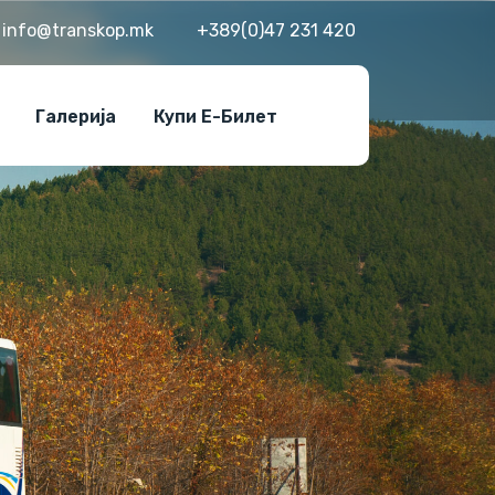
info@transkop.mk
+389(0)47 231 420
Галерија
Купи Е-Билет