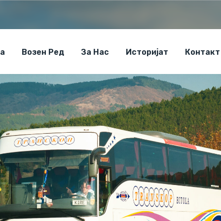
а
Возен Ред
За Нас
Историјат
Контакт