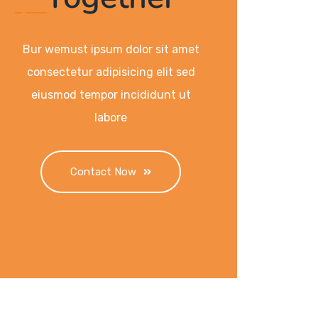
Bur wemust ipsum dolor sit amet
consectetur adipisicing elit sed
eiusmod tempor incididunt ut
labore
Contact Now