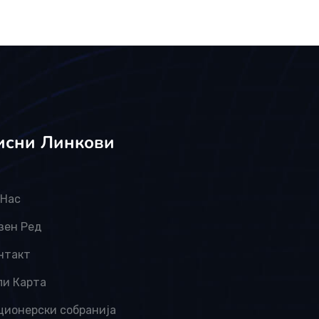
исни Линкови
 Нас
зен Ред
нтакт
пи Карта
ционерски собранија