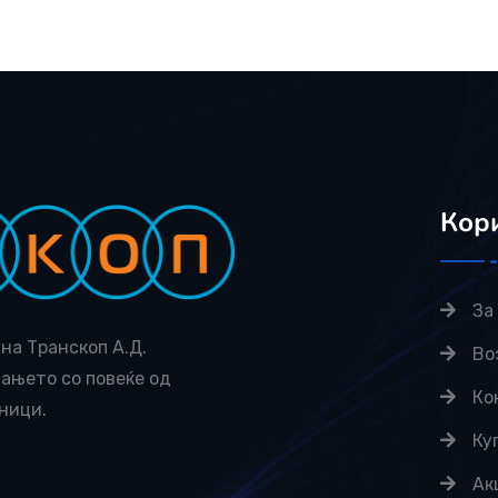
Кор
За
на Транскоп А.Д.
Во
вањето со повеќе од
Ко
ници.
Ку
Ак