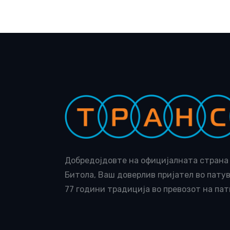
Добредојдовте на официјалната страна 
Битола, Ваш доверлив пријател во пату
77 години традиција во превозот на пат