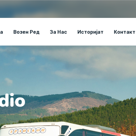
а
Возен Ред
За Нас
Историјат
Контакт
dio